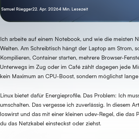
Von
Samuel Rüegger
22. Apr. 2026
4 Min. Lesezeit
Ich arbeite auf einem Notebook, und wie die meisten N
Welten. Am Schreibtisch hängt der Laptop am Strom, sol
Kompilieren, Container starten, mehrere Browser-Fenste
Unterwegs im Zug oder im Café zählt dagegen jede Min
kein Maximum an CPU-Boost, sondern möglichst lange
Linux bietet dafür Energieprofile. Das Problem: Ich mus
umschalten. Das vergesse ich zuverlässig. In diesem Arti
loswirst und das mit einer kleinen udev-Regel, die das 
du das Netzkabel einsteckst oder ziehst.