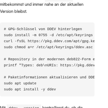
mitbekommst und immer nahe an der aktuellen
Version bleibst.
# GPG-Schlüssel von DDEV hinterlegen

sudo install -m 0755 -d /etc/apt/keyrings

curl -fsSL https://pkg.ddev.com/apt/gpg.key | su
sudo chmod a+r /etc/apt/keyrings/ddev.asc

# Repository in der modernen deb822-Form eintrag
printf "Types: deb\nURIs: https://pkg.ddev.com/a
# Paketinformationen aktualisieren und DDEV inst
sudo apt update

sudo apt install -y ddev
Mit
kontrollierst du, ob die