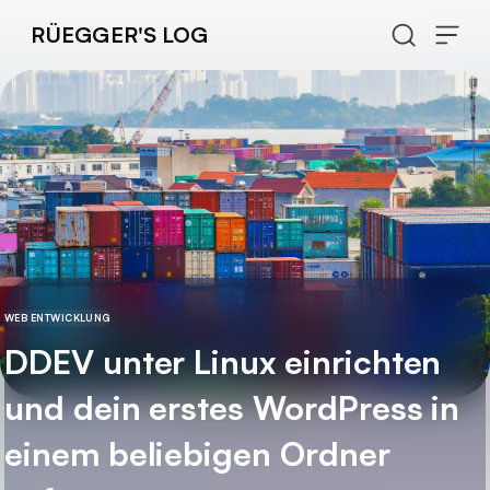
Zum Inhalt springen
RÜEGGER'S LOG
WEB ENTWICKLUNG
DDEV unter Linux einrichten
und dein erstes WordPress in
einem beliebigen Ordner