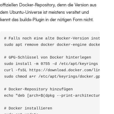
offiziellen Docker-Repository, denn die Version aus
dem Ubuntu-Universe ist meistens veraltet und
kennt das buildx-Plugin in der nötigen Form nicht.
# Falls noch eine alte Docker-Version installier
sudo apt remove docker docker-engine docker.io c
# GPG-Schlüssel von Docker hinterlegen

sudo install -m 0755 -d /etc/apt/keyrings

curl -fsSL https://download.docker.com/linux/ubu
sudo chmod a+r /etc/apt/keyrings/docker.gpg

# Docker-Repository hinzufügen

echo "deb [arch=$(dpkg --print-architecture) sig
# Docker installieren
