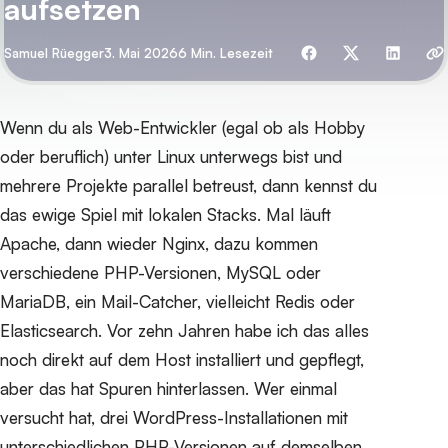
aufsetzen
Mit Freunden teilen
Von
Samuel Rüegger
3. Mai 2026
6 Min. Lesezeit
Wenn du als Web-Entwickler (egal ob als Hobby
oder beruflich) unter Linux unterwegs bist und
mehrere Projekte parallel betreust, dann kennst du
das ewige Spiel mit lokalen Stacks. Mal läuft
Apache, dann wieder Nginx, dazu kommen
verschiedene PHP-Versionen, MySQL oder
MariaDB, ein Mail-Catcher, vielleicht Redis oder
Elasticsearch. Vor zehn Jahren habe ich das alles
noch direkt auf dem Host installiert und gepflegt,
aber das hat Spuren hinterlassen. Wer einmal
versucht hat, drei WordPress-Installationen mit
unterschiedlichen PHP-Versionen auf demselben